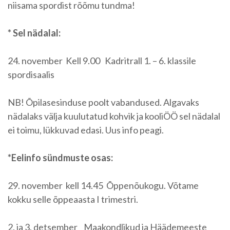
niisama spordist rõõmu tundma!
* Sel nädalal:
24. november Kell 9.00 Kadritrall 1. – 6. klassile
spordisaalis
NB! Õpilasesinduse poolt vabandused. Algavaks
nädalaks välja kuulutatud kohvik ja kooliÖÖ sel nädalal
ei toimu, lükkuvad edasi. Uus info peagi.
*Eelinfo sündmuste osas:
29. november kell 14.45 Õppenõukogu. Võtame
kokku selle õppeaasta I trimestri.
2. ja 3. detsember Maakondlikud ja Häädemeeste