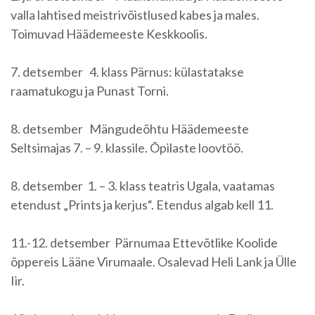
valla lahtised meistrivõistlused kabes ja males.
Toimuvad Häädemeeste Keskkoolis.
7. detsember 4. klass Pärnus: külastatakse
raamatukogu ja Punast Torni.
8. detsember Mängudeõhtu Häädemeeste
Seltsimajas 7. – 9. klassile. Õpilaste loovtöö.
8. detsember 1. – 3. klass teatris Ugala, vaatamas
etendust „Prints ja kerjus“. Etendus algab kell 11.
11.-12. detsember Pärnumaa Ettevõtlike Koolide
õppereis Lääne Virumaale. Osalevad Heli Lank ja Ülle
Iir.