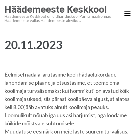
Skip
Häädemeeste Keskkool
to
Häädemeeste Keskkool on üldhariduskool Pärnu maakonnas
content
Häädemeeste vallas Häädemeeste alevikus.
(Press
Enter)
20.11.2023
Eelmisel nädalal arutasime kooli hädaolukordade
lahendamise plaane ja otsustasime, et teeme oma
koolimaja turvalisemaks: kui hommikuti on avatud kõik
koolimaja uksed, siis pärast koolipäeva algust, st alates
kell 8.00 jääb avatuks ainult koolimaja peauks.
Loomulikult nõuab iga uus asi harjumist, aga loodame
kõikide mõistvale suhtumisele.
Muudatuse eesmärk on meie laste suurem turvalisus.