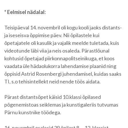
* Eelmisel nädalal:
Teisipäeval 14. novembril oli kogu kooli jaoks distants-
ja iseseisva õppimise päev. Nii õpilastele kui
õpetajatele oli kasulik ja vajalik meelde tuletada, kuis
videotunde läbi viia ja neis osaleda. Pärastlõunal
kohtusid õpetajad piirkonnapolitseinikuga, et koos
vaadata üle hädaolukorra lahendamise plaanid ning
õppisid Astrid Rosenbergi juhendamisel, kuidas saaks
TI, s.o tehisintellekt neid nende töös aidata.
Pärast distantsõpet käisid 10.klassi õpilased
põgenemistoas seiklemas ja kunstigaleriis tutvumas
Pärnu kunstnike töödega.
16. novembril osalesid 29 õpilast 8. – 12. klassist