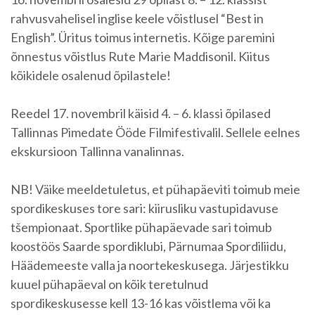
rahvusvahelisel inglise keele võistlusel “Best in
English”. Üritus toimus internetis. Kõige paremini
õnnestus võistlus Rute Marie Maddisonil. Kiitus
kõikidele osalenud õpilastele!
Reedel 17. novembril käisid 4. – 6. klassi õpilased
Tallinnas Pimedate Ööde Filmifestivalil. Sellele eelnes
ekskursioon Tallinna vanalinnas.
NB! Väike meeldetuletus, et pühapäeviti toimub meie
spordikeskuses tore sari: kiirusliku vastupidavuse
tšempionaat. Sportlike pühapäevade sari toimub
koostöös Saarde spordiklubi, Pärnumaa Spordiliidu,
Häädemeeste valla ja noortekeskusega. Järjestikku
kuuel pühapäeval on kõik teretulnud
spordikeskusesse kell 13-16 kas võistlema või ka