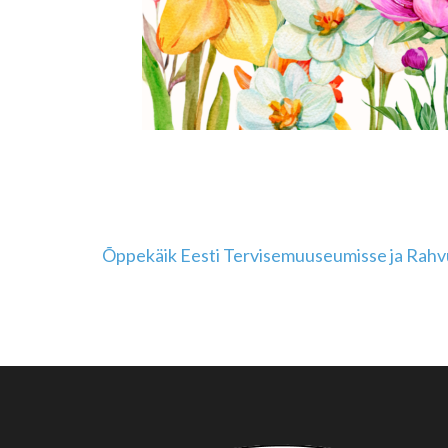
Navigeerimine
Õppekäik Eesti Tervisemuuseumisse ja Rahv