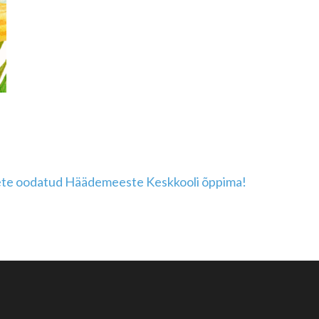
te oodatud Häädemeeste Keskkooli õppima!