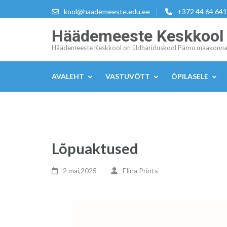
Skip
kool@haademeeste.edu.ee
+372 44 64 641
to
Häädemeeste Keskkool
content
(Press
Häädemeeste Keskkool on üldhariduskool Pärnu maakonna
Enter)
AVALEHT
VASTUVÕTT
ÕPILASELE
Lõpuaktused
2 mai,2025
Elina Prints