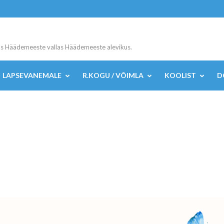
s Häädemeeste vallas Häädemeeste alevikus.
LAPSEVANEMALE
R.KOGU / VÕIMLA
KOOLIST
D