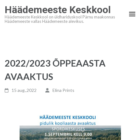
Skip
Häädemeeste Keskkool
to
Häädemeeste Keskkool on üldhariduskool Pärnu maakonnas
content
Häädemeeste vallas Häädemeeste alevikus.
(Press
Enter)
2022/2023 ÕPPEAASTA
AVAAKTUS
15 aug.,2022
Elina Prints