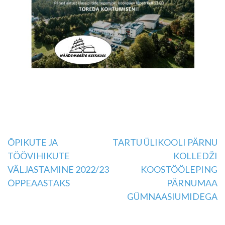
Navigeerimine
ÕPIKUTE JA
TARTU ÜLIKOOLI PÄRNU
TÖÖVIHIKUTE
KOLLEDŽI
VÄLJASTAMINE 2022/23
KOOSTÖÖLEPING
ÕPPEAASTAKS
PÄRNUMAA
GÜMNAASIUMIDEGA