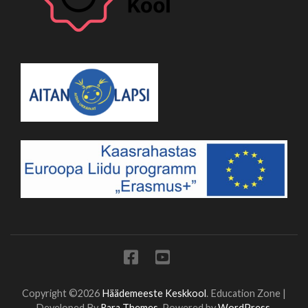
Copyright ©2026
Häädemeeste Keskkool
.
Education Zone |
Developed By
Rara Themes
. Powered by
WordPress
.